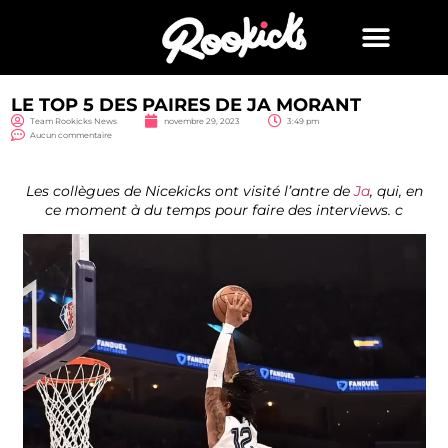
LE TOP 5 DES PAIRES DE JA MORANT
Team Rookicks News
novembre 29, 2023
3:49 pm
Aucun commentaire
Les collègues de Nicekicks ont visité l’antre de
Ja
, qui, en
ce moment à du temps pour faire des interviews. c