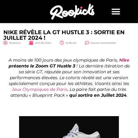
NIKE RÉVÈLE LA GT HUSTLE 3 : SORTIE EN
JUILLET 2024 !
Rookicks
avril 29, 2024
12:36 am
Aucun commentaire
A moins de 100 jours des jeux olympiques de Paris,
Nike
présente le Zoom GT Hustle 3
! La dernière itération de
sa série GT, réputée pour son innovation et ses
performances élevées. Le coloris révélé est une version
spécialement conçue pour les athlètes. Visants ainsi les
Jeux Olympiques de Paris
. La paire fait partie du très
attendu « Blueprint Pack »
qui sortira en Juillet 2024
.