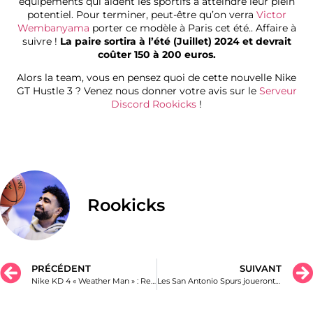
équipements qui aident les sportifs à atteindre leur plein
potentiel. Pour terminer, peut-être qu’on verra
Victor
Wembanyama
porter ce modèle à Paris cet été.. Affaire à
suivre !
La paire sortira à l’été (Juillet) 2024 et devrait
coûter 150 à 200 euros.
Alors la team, vous en pensez quoi de cette nouvelle Nike
GT Hustle 3 ? Venez nous donner votre avis sur le
Serveur
Discord Rookicks
!
Rookicks
PRÉCÉDENT
SUIVANT
Nike KD 4 « Weather Man » : Retour prévu le 2 Mai 2024 !
Les San Antonio Spurs joueront 2 matchs de NBA à Paris en 2025 !